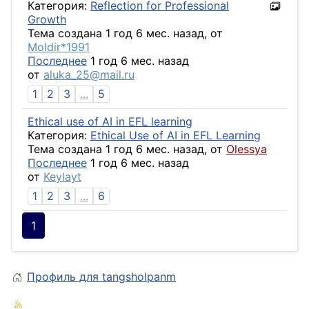
Категория:
Reflection for Professional
Growth
Тема создана 1 год 6 мес. назад, от
Moldir*1991
Последнее
1 год 6 мес. назад
от
aluka_25@mail.ru
1
2
3
...
5
Ethical use of AI in EFL learning
Категория:
Ethical Use of AI in EFL Learning
Тема создана 1 год 6 мес. назад, от
Olessya
Последнее
1 год 6 мес. назад
от
Keylayt
1
2
3
...
6
1
Профиль для tangsholpanm